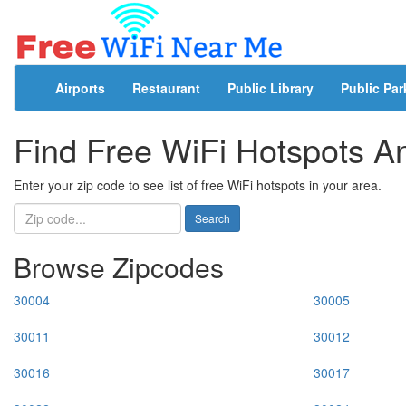
Airports
Restaurant
Public Library
Public Par
Find Free WiFi Hotspots 
Enter your zip code to see list of free WiFi hotspots in your area.
Search
Browse Zipcodes
30004
30005
30011
30012
30016
30017