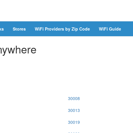
ks
Stores
WiFi Providers by Zip Code
WiFi Guide
Anywhere
30008
30013
30019