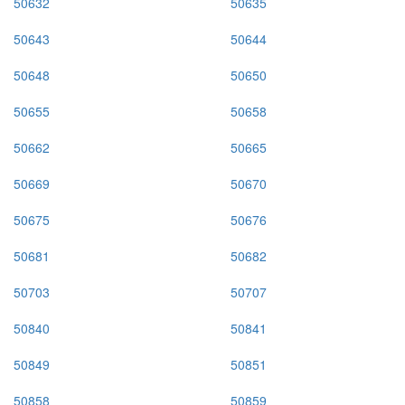
50632
50635
50643
50644
50648
50650
50655
50658
50662
50665
50669
50670
50675
50676
50681
50682
50703
50707
50840
50841
50849
50851
50858
50859