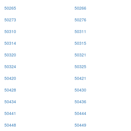
50265
50266
50273
50276
50310
50311
50314
50315
50320
50321
50324
50325
50420
50421
50428
50430
50434
50436
50441
50444
50448
50449